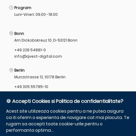
Program
Luni-Vineri: 09.00 -18.00
Bonn
Am Dickobskreuz 10, D-53121 Bonn
+49 228 54881-0
info@qvest-digital.com
Berlin
Munzstrasse 12, 10178 Berlin
+49 305 55785-10
info@qvest-digital.com
🍪 Accepti Cookies si Politica de confidentialitate?
Acest site utilizeaza cookies pentru a ne putea asigura
ca iti oferim o experienta de navigare cat mai placuta. Te
Limba
rugam sa accepti toate cookie-urile pentru o
performanta optima...