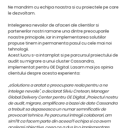
Ne mandrim cu echipa noastra si cu proiectele pe care
le dezvoltam.
Intelegerea nevoilor de afaceri ale clientilor si
partenerilor nostri ramane una dintre preocuparile
noastre principale, iar in implementarea solutiilor
propuse tinem in permanenta pasul cu cele mai noi
tehnologii.
Acest lucru s-a intamplat si pe parcursul proiectului de
audit su migrare a unui cluster Cassandra,
implementat pentru GE Digital. Lasam mai jos opinia
clientului despre acesta experienta:
„eSolutions a aratat o preocupare reala pentru a ne
intelege nevoile”, a declarat Silviu Cretean, Manager
Global Delivery Center pentru GE Digital. „Proiectul nostru
de audit, migrare, amplificare a bazei de date Cassandra
a trebuit sa depaseasca un numar semnificativ de
provocari tehnice. Pe parcursul intregii colaborari, am
sim?it ca facem parte din aceea?i echipa si ca avem
aceleasi obiective, ceea ce a dus la o implementare