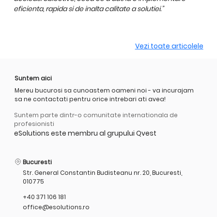
eficienta, rapida si de inalta calitate a solutiei.”
Vezi toate articolele
Suntem aici
Mereu bucurosi sa cunoastem oameni noi - va incurajam
sa ne contactati pentru orice intrebari ati avea!
Suntem parte dintr-o comunitate internationala de
profesionisti
eSolutions este membru al grupului Qvest
Bucuresti
Str. General Constantin Budisteanu nr. 20, Bucuresti,
010775
+40 371 106 181
office@esolutions.ro