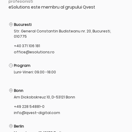
profesionisti
eSolutions este membru al grupului Qvest
Bucuresti
Str. General Constantin Budisteanu nr. 20, Bucuresti,
010775
+40 371 106 181
office@esolutions.ro
Program
Luni-Vineri: 09.00 -18.00
Bonn
Am Dickobskreuz 10, D-53121 Bonn
+49 228 54881-0
info@qvest-digital.com
Berlin