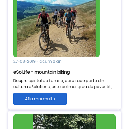
27-08-2019
-
acum 6 ani
eSolLife - mountain biking
Despre spiritul de familie, care face parte din
cultura eSolutions, este cel mai greu de povestit,
pentru ca este ceva ce trebuie experimentat, trait.
Lasam aici cateva poze in loc de cuvinte, despre
Afla mai multe
acest weekend, despre #eSolLife, despre spirit de
familie.